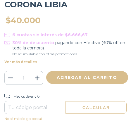
CORONA LIBIA
$40.000
6
cuotas sin interés de
$6.666,67
30% de descuento
pagando con Efectivo (30% off en
toda la compra)
No acumulable con otras promociones
Ver más detalles
CAMBIAR CP
Entregas para el CP:
Medios de envío
CALCULAR
No sé mi código postal