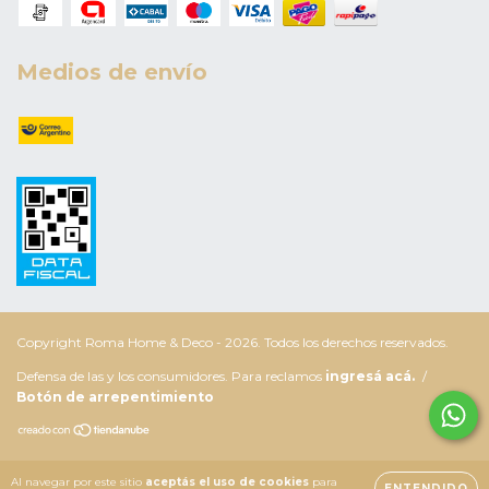
Medios de envío
Copyright Roma Home & Deco - 2026. Todos los derechos reservados.
Defensa de las y los consumidores. Para reclamos
ingresá acá.
/
Botón de arrepentimiento
Al navegar por este sitio
aceptás el uso de cookies
para
ENTENDIDO