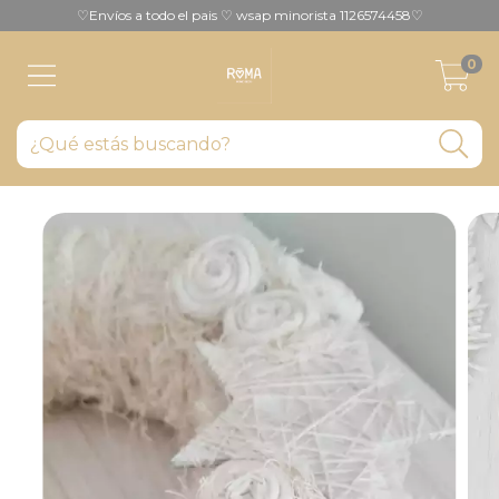
♡Envíos a todo el pais ♡ wsap minorista 1126574458♡
0