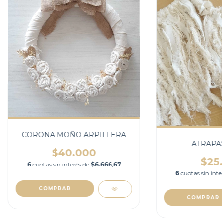
CORONA MOÑO ARPILLERA
ATRAPA
$40.000
$25
6
cuotas sin interés de
$6.666,67
6
cuotas sin int
COMPRAR