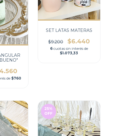
SET LATAS MATERAS
$6.440
$9.200
6
cuotas sin interés de
$1.073,33
ANGULAR
 BUENO"
4.560
erés de
$760
25
%
OFF