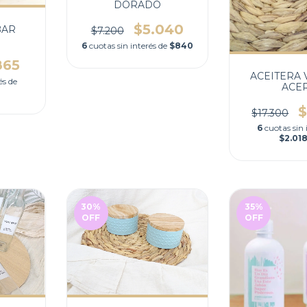
DORADO
$5.040
BAR
$7.200
6
cuotas sin interés de
$840
865
ACEITERA 
és de
ACE
$
$17.300
6
cuotas sin 
$2.018
30
%
35
%
OFF
OFF