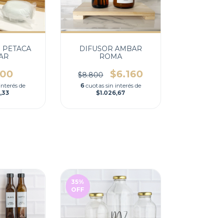
 PETACA
DIFUSOR AMBAR
AR
ROMA
000
$6.160
$8.800
interés de
6
cuotas sin interés de
,33
$1.026,67
35
%
OFF