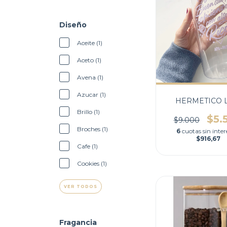
Diseño
Aceite (1)
Aceto (1)
Avena (1)
Azucar (1)
HERMETICO L
Brillo (1)
$5.
$9.000
Broches (1)
6
cuotas sin inter
$916,67
Cafe (1)
Cookies (1)
VER TODOS
Fragancia