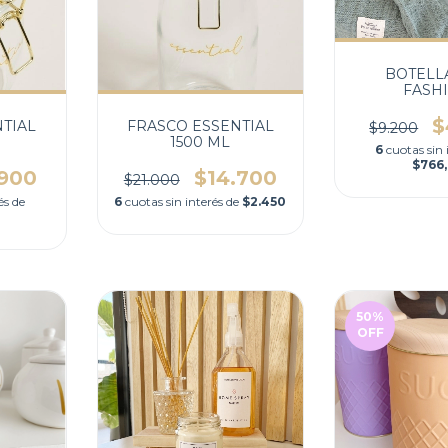
BOTELL
FASH
TRANSPA
$
TIAL
FRASCO ESSENTIAL
$9.200
1500 ML
6
cuotas sin 
$766
.900
$14.700
$21.000
és de
6
cuotas sin interés de
$2.450
50
%
OFF