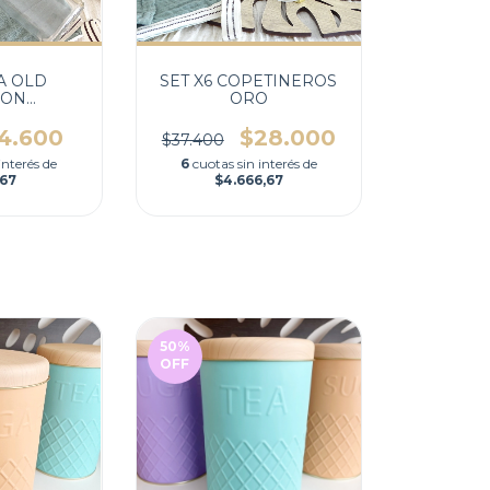
A OLD
SET X6 COPETINEROS
ION
ORO
RENTE
4.600
$28.000
$37.400
interés de
6
cuotas sin interés de
,67
$4.666,67
50
%
OFF