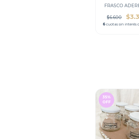
FRASCO ADER
$3.
$6.600
6
cuotas sin interés
35
%
OFF