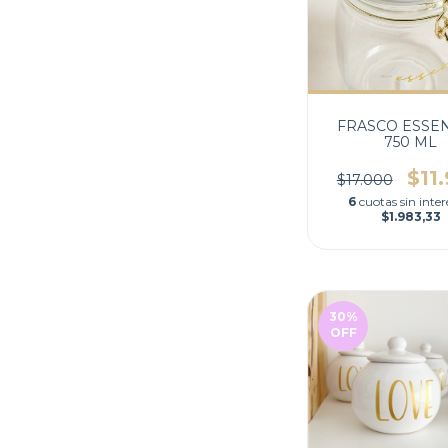
FRASCO ESSEN
750 ML
$11
$17.000
6
cuotas sin inter
$1.983,33
30
%
OFF