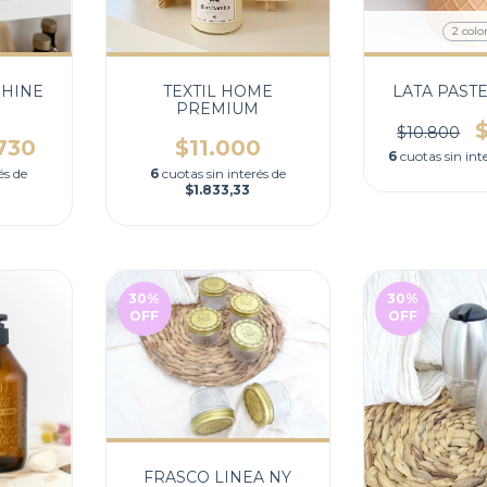
2 colo
SHINE
TEXTIL HOME
LATA PAST
PREMIUM
$10.800
730
$11.000
6
cuotas sin int
és de
6
cuotas sin interés de
$1.833,33
30
%
30
%
OFF
OFF
FRASCO LINEA NY