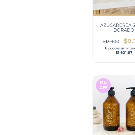
AZUCAREREA 
DORADO
$9.
$13.900
6
cuotas sin inter
$1.621,67
15
%
OFF