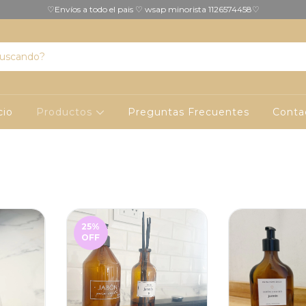
♡Envíos a todo el pais ♡ wsap minorista 1126574458♡
cio
Productos
Preguntas Frecuentes
Conta
25
%
OFF