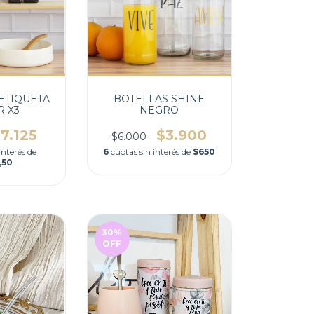
ETIQUETA
BOTELLAS SHINE
 X3
NEGRO
7.125
$3.900
$6.000
interés de
6
cuotas sin interés de
$650
,50
30
%
OFF