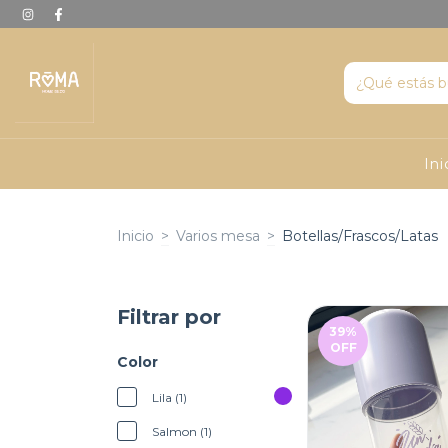
Ini
Inicio
>
Varios mesa
>
Botellas/Frascos/Latas
Filtrar por
39
%
OFF
Color
Lila (1)
Salmon (1)