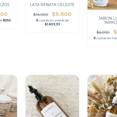
EZOS
LATA RENATA CELESTE
300
$9.800
$14.000
JABON L
 de
$550
6
cuotas sin interés de
"ARMO
$1.633,33
$
$6.000
6
cuotas sin int