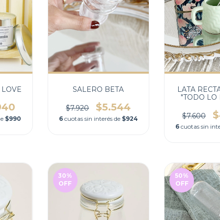
 LOVE
SALERO BETA
LATA RECT
"TODO LO
940
$5.544
$7.920
$
$7.600
de
$990
6
cuotas sin interés de
$924
6
cuotas sin int
30
%
50
%
OFF
OFF