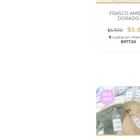
FRASCO AM
DORADO
$5.
$6.900
6
cuotas sin inter
$977,50
50
%
OFF