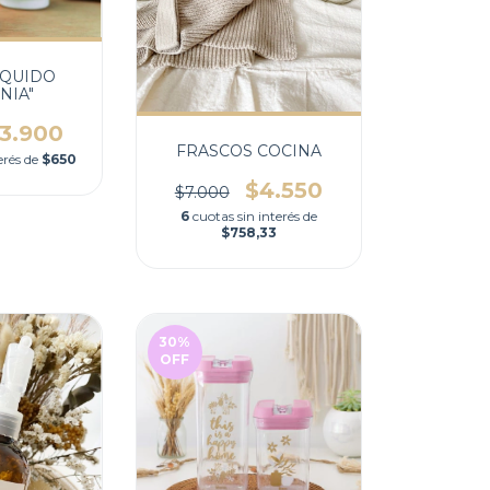
IQUIDO
NIA"
3.900
FRASCOS COCINA
erés de
$650
$4.550
$7.000
6
cuotas sin interés de
$758,33
30
%
OFF