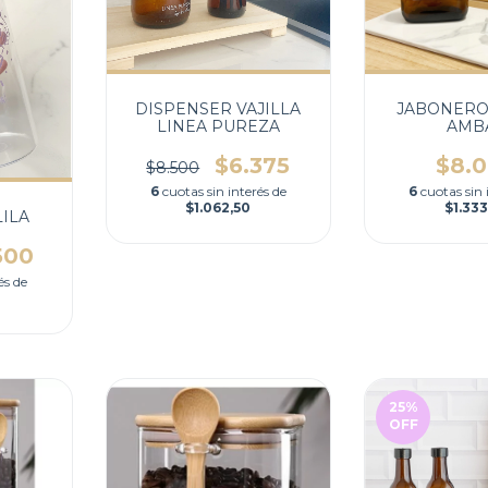
DISPENSER VAJILLA
JABONERO
LINEA PUREZA
AMB
$6.375
$8.
$8.500
6
cuotas sin interés de
6
cuotas sin 
$1.062,50
$1.333
ILA
500
és de
25
%
OFF