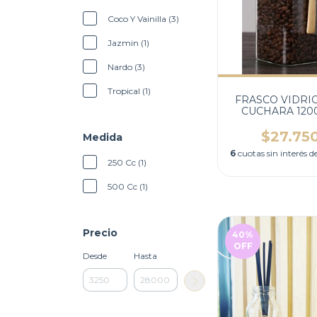
Coco Y Vainilla (3)
Jazmin (1)
Nardo (3)
Tropical (1)
FRASCO VIDRI
CUCHARA 120
$27.75
Medida
6
cuotas sin interés d
250 Cc (1)
500 Cc (1)
Precio
40
%
OFF
Desde
Hasta