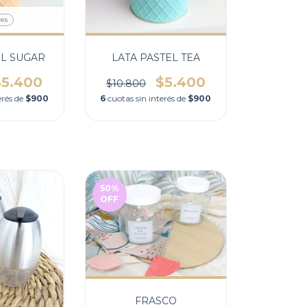
res
EL SUGAR
LATA PASTEL TEA
$5.400
$5.400
$10.800
erés de
$900
6
cuotas sin interés de
$900
50
%
OFF
FRASCO