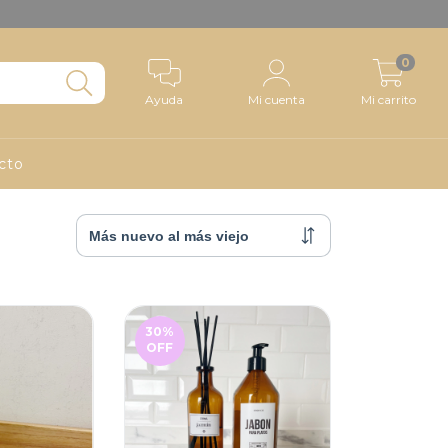
0
Ayuda
Mi cuenta
Mi carrito
cto
30
%
OFF