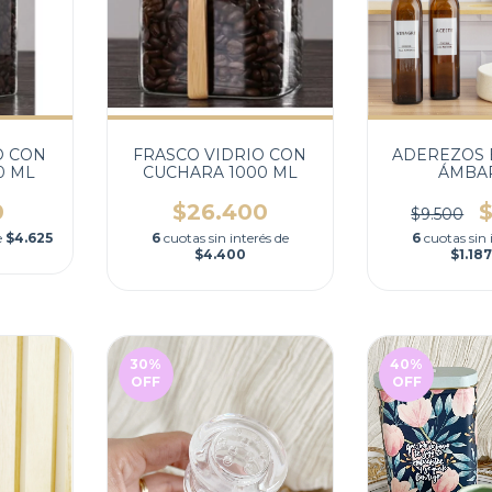
O CON
FRASCO VIDRIO CON
ADEREZOS 
0 ML
CUCHARA 1000 ML
ÁMBAR
0
$26.400
$
$9.500
e
$4.625
6
cuotas sin interés de
6
cuotas sin 
$4.400
$1.187
30
%
40
%
OFF
OFF