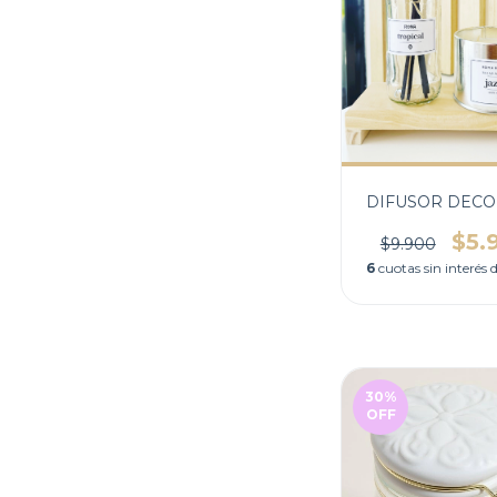
DIFUSOR DECO
$5.
$9.900
6
cuotas sin interés 
30
%
OFF