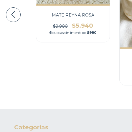
LLO 500cc
MATE REYNA ROSA
$5.940
$9.900
860
6
cuotas sin interés de
$990
$1.143,33
Categorías