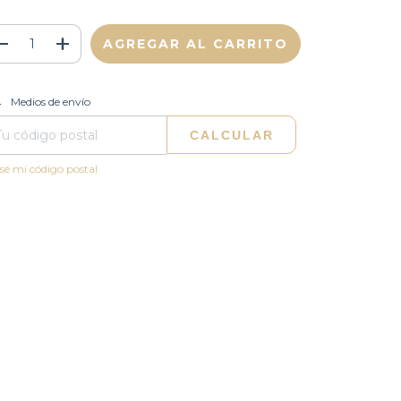
CAMBIAR CP
regas para el CP:
Medios de envío
CALCULAR
sé mi código postal