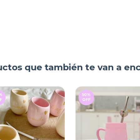
ctos que también te van a en
%
50
%
F
OFF