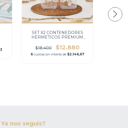
PE
6
cuotas
SET X2 CONTENEDORES
HERMETICOS PREMIUM
ORQUIDEA
$12.880
$18.400
33
6
cuotas sin interés de
$2.146,67
Ya nos seguís?