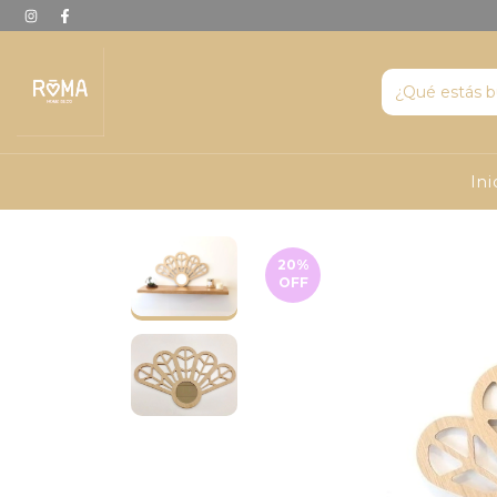
Ini
20
%
OFF