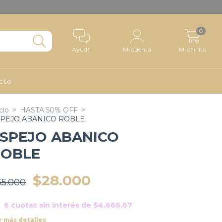
0
Ayuda
Mi cuenta
Mi carrito
cto
cio
>
HASTA 50% OFF
>
PEJO ABANICO ROBLE
SPEJO ABANICO
ROBLE
$28.000
35.000
6
cuotas sin interés de
$4.666,67
r más detalles