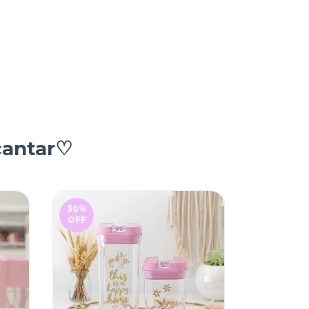
cantar♡
30
%
OFF