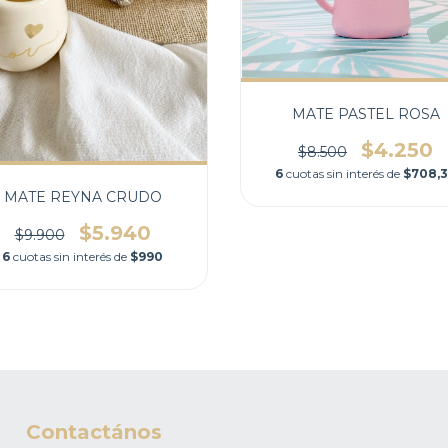
MATE PASTEL ROSA
$4.250
$8.500
6
cuotas sin interés de
$708,
MATE REYNA CRUDO
$5.940
$9.900
6
cuotas sin interés de
$990
Contactános