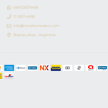
5491126574458
11-2657-4458
info@romahomedeco.com
Buenos Aires - Argentina