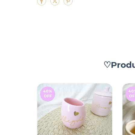
♡Produ
40
%
40
OFF
OF