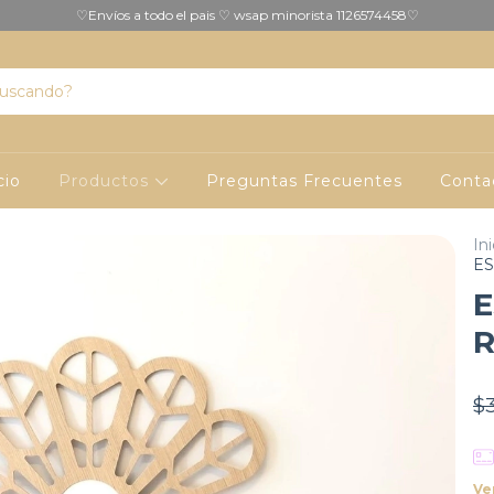
♡Envíos a todo el pais ♡ wsap minorista 1126574458♡
cio
Productos
Preguntas Frecuentes
Conta
Ini
ES
E
$
Ve