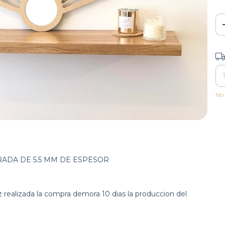
Ent
No 
ADA DE 5.5 MM DE ESPESOR
 realizada la compra demora 10 dias la produccion del