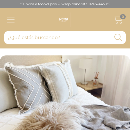
♡Envíos a todo el pais ♡ wsap minorista 1126574458♡
0