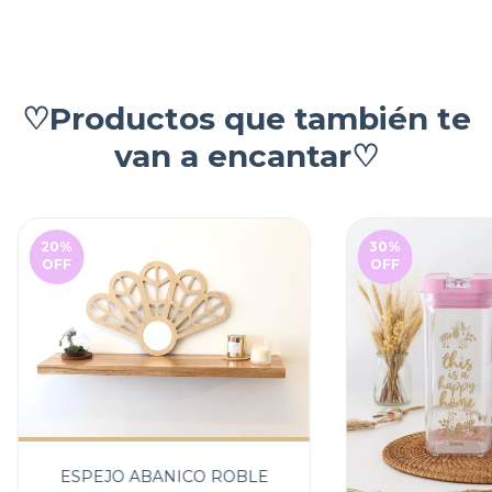
♡Productos que también te
van a encantar♡
20
%
30
%
OFF
OFF
ESPEJO ABANICO ROBLE