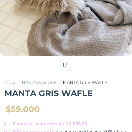
1
/
1
Inicio
>
HASTA 50% OFF
>
MANTA GRIS WAFLE
MANTA GRIS WAFLE
$59.000
6
cuotas sin interés de
$9.833,33
30% de descuento
pagando con Efectivo (30% off en