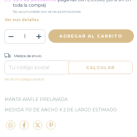
toda la compra)
No acumulable con otras promociones
Ver más detalles
CAMBIAR CP
Entregas para el CP:
Medios de envío
CALCULAR
No sé mi código postal
MANTA WAFLE PRELAVADA
MEDIDA 110 DE ANCHO X 2 DE LARGO ESTIMADO