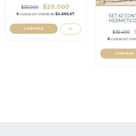
$28.000
$35.000
6
cuotas sin interés de
$4.666,67
SET X2 CO
HERMETICO
ORQU
$18.400
6
cuotas sin int