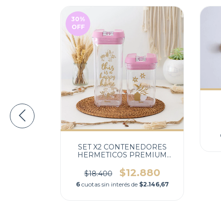
30
%
OFF
INA
0
de
$7.425
SET X2 CONTENEDORES
HERMETICOS PREMIUM
ORQUIDEA
$12.880
$18.400
6
cuotas sin interés de
$2.146,67