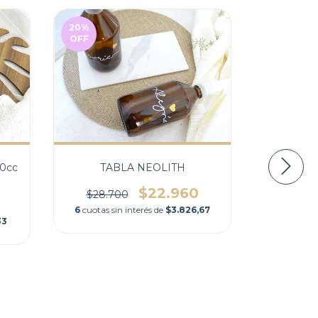
20
%
OFF
0cc
TABLA NEOLITH
MANT
COR
R
$22.960
$28.700
6
cuotas sin interés de
$3.826,67
33
6
cuotas s