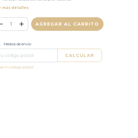
r más detalles
CAMBIAR CP
regas para el CP:
Medios de envío
CALCULAR
sé mi código postal