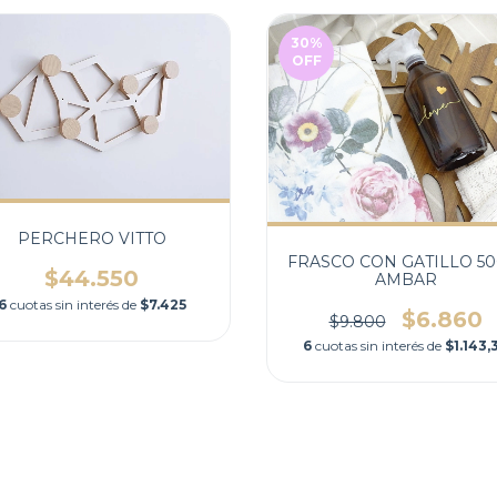
30
%
OFF
PERCHERO VITTO
FRASCO CON GATILLO 50
$44.550
AMBAR
6
cuotas sin interés de
$7.425
$6.860
$9.800
6
cuotas sin interés de
$1.143,