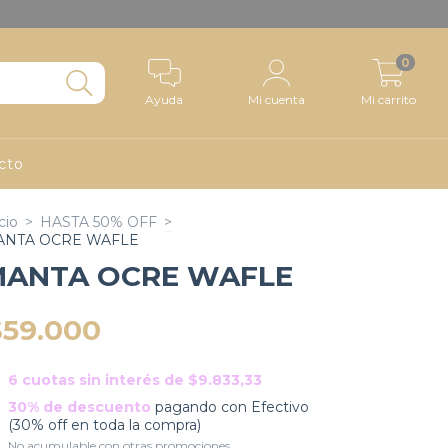
0
Ayuda
Mi cuenta
Mi carrito
cto
cio
>
HASTA 50% OFF
>
ANTA OCRE WAFLE
MANTA OCRE WAFLE
$59.000
6
cuotas sin interés de
$9.833,33
30% de descuento
pagando con Efectivo
(30% off en toda la compra)
No acumulable con otras promociones