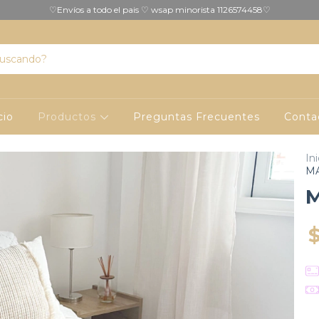
♡Envíos a todo el pais ♡ wsap minorista 1126574458♡
cio
Productos
Preguntas Frecuentes
Conta
Ini
M