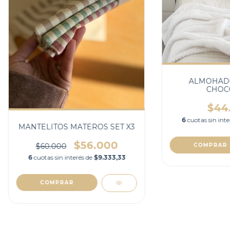
ALMOHAD
CHOC
$44
6
cuotas sin int
MANTELITOS MATEROS SET X3
$56.000
COMPRAR
$60.000
6
cuotas sin interés de
$9.333,33