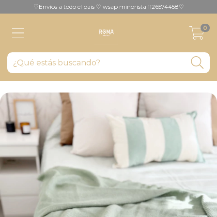
♡Envíos a todo el pais ♡ wsap minorista 1126574458♡
0