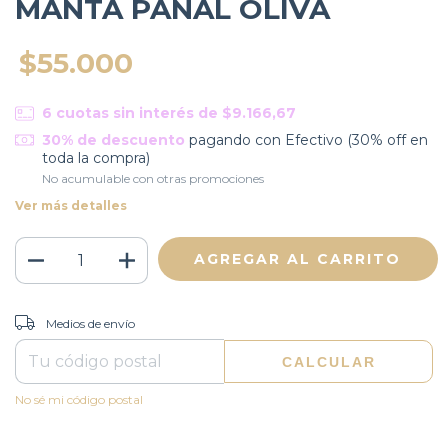
MANTA PANAL OLIVA
$55.000
6
cuotas sin interés de
$9.166,67
30% de descuento
pagando con Efectivo (30% off en
toda la compra)
No acumulable con otras promociones
Ver más detalles
CAMBIAR CP
Entregas para el CP:
Medios de envío
CALCULAR
No sé mi código postal