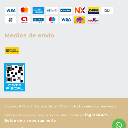
Medios de envío
Copyright Roma Home & Deco - 2026. Todos los derechos reservados.
Defensa de las y los consumidores. Para reclamos
ingresá acá.
/
Botón de arrepentimiento