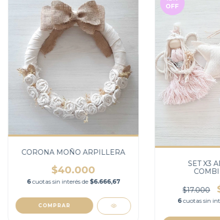
OFF
CORONA MOÑO ARPILLERA
SET X3 
$40.000
COMBI
6
cuotas sin interés de
$6.666,67
$17.000
6
cuotas sin in
COMPRAR