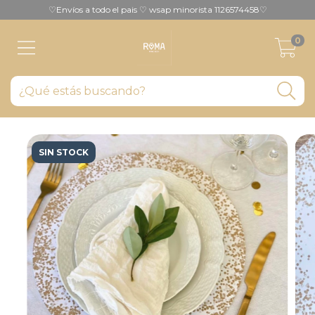
♡Envíos a todo el pais ♡ wsap minorista 1126574458♡
0
SIN STOCK