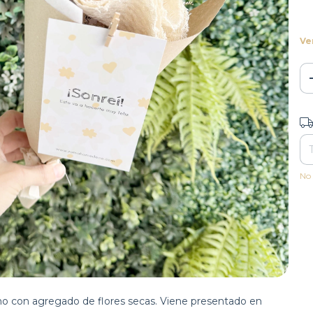
Ve
Ent
No 
no con agregado de flores secas. Viene presentado en