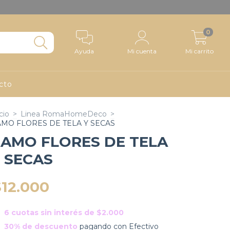
0
Ayuda
Mi cuenta
Mi carrito
cto
cio
>
Linea RomaHomeDeco
>
MO FLORES DE TELA Y SECAS
AMO FLORES DE TELA
 SECAS
$12.000
6
cuotas sin interés de
$2.000
30% de descuento
pagando con Efectivo