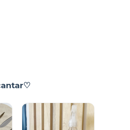
cantar♡
40
%
OFF