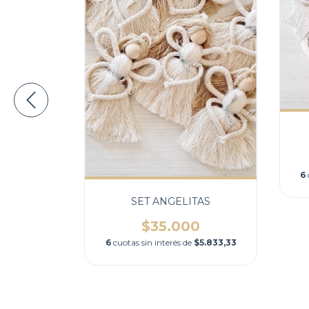
R ROMA
160
$1.026,67
6
SET ANGELITAS
$35.000
6
cuotas sin interés de
$5.833,33