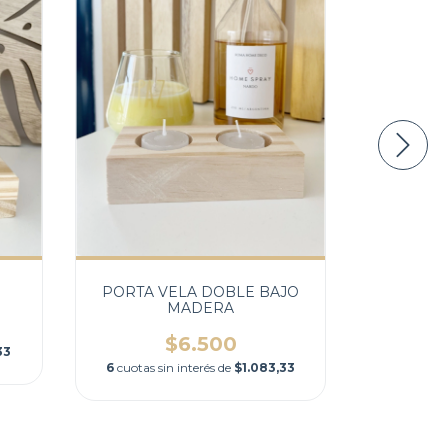
PORTA VELA DOBLE BAJO
DIFU
MADERA
$9.
$6.500
33
6
cuotas
6
cuotas sin interés de
$1.083,33