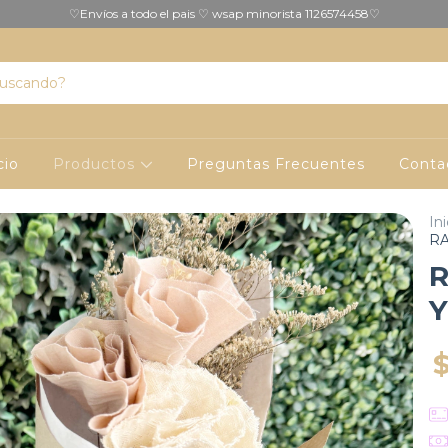
♡Envíos a todo el pais ♡ wsap minorista 1126574458♡
cio
Productos
Preguntas Frecuentes
Conta
Ini
RA
R
Y