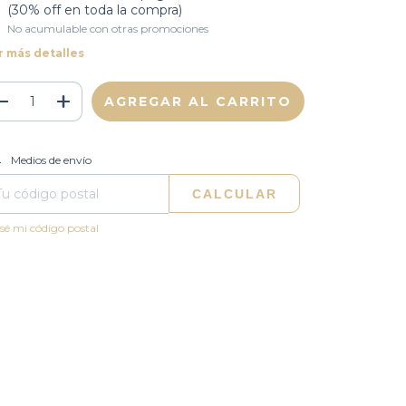
(30% off en toda la compra)
No acumulable con otras promociones
r más detalles
CAMBIAR CP
regas para el CP:
Medios de envío
CALCULAR
sé mi código postal