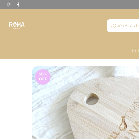
Ini
30
%
OFF