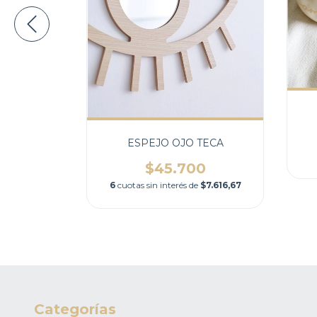
0
de
$7.425
ESPEJO OJO TECA
$45.700
6
cuotas sin interés de
$7.616,67
Categorías