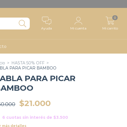
0
Ayuda
Mi cuenta
Mi carrito
cto
cio
>
HASTA 50% OFF
>
BLA PARA PICAR BAMBOO
ABLA PARA PICAR
BAMBOO
$21.000
30.000
6
cuotas sin interés de
$3.500
r más detalles