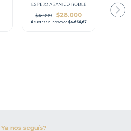
ESPEJO ABANICO ROBLE
$28.000
$35.000
6
cuotas sin interés de
$4.666,67
ESP
6
cuotas 
Ya nos seguís?