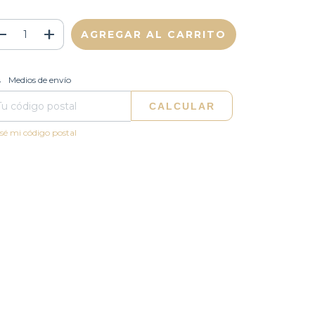
CAMBIAR CP
regas para el CP:
Medios de envío
CALCULAR
sé mi código postal