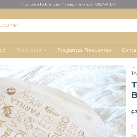
♡Envíos a todo el pais ♡ wsap minorista 1126574458♡
cio
Productos
Preguntas Frecuentes
Conta
Ini
TA
T
$
Ve