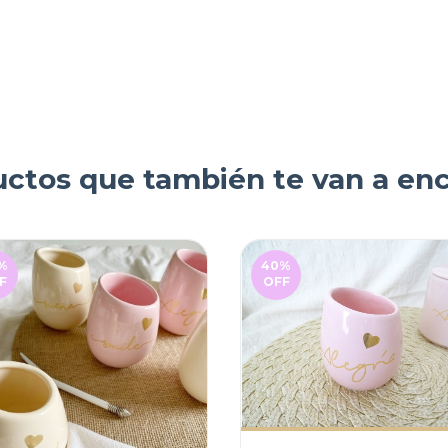
ctos que también te van a en
%
40
%
F
OFF