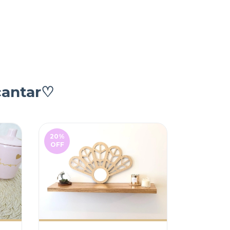
cantar♡
20
%
OFF