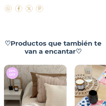
♡Productos que también te
van a encantar♡
20
%
OFF