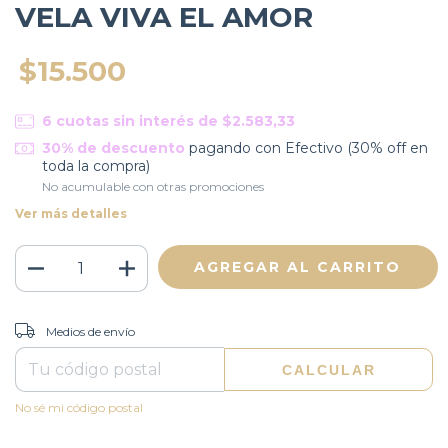
VELA VIVA EL AMOR
$15.500
6
cuotas sin interés de
$2.583,33
30% de descuento
pagando con Efectivo (30% off en
toda la compra)
No acumulable con otras promociones
Ver más detalles
CAMBIAR CP
Entregas para el CP:
Medios de envío
CALCULAR
No sé mi código postal