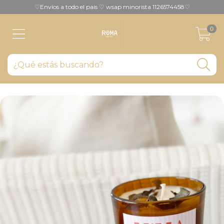
♡Envíos a todo el pais ♡ wsap minorista 1126574458♡
0