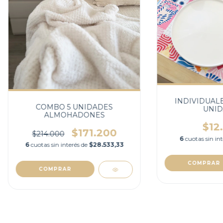
INDIVIDUALE
COMBO 5 UNIDADES
UNID
ALMOHADONES
$12
$171.200
$214.000
6
cuotas sin in
6
cuotas sin interés de
$28.533,33