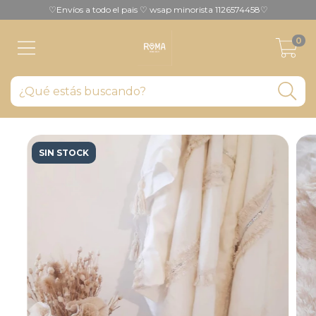
♡Envíos a todo el pais ♡ wsap minorista 1126574458♡
0
SIN STOCK