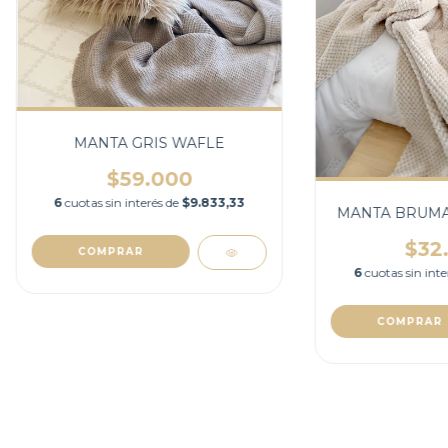
MANTA GRIS WAFLE
$59.000
6
cuotas sin interés de
$9.833,33
MANTA BRUMA
$32
6
cuotas sin int
COMPRAR